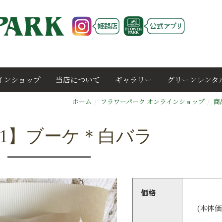
インショップ
当店について
ギャラリー
グリーンレンタ
ホーム
フラワーパーク オンラインショップ
商
001】ブーケ＊白バラ
価格
(本体価