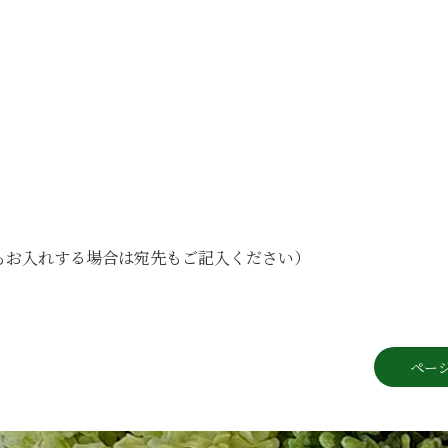
）
もお入れする場合は宛先もご記入ください）
ペー